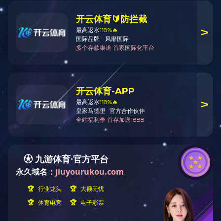
返
回
顶
部
藤仓11S电极
古河电极