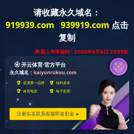
网站首页
关于我们
产品中心
新闻动态
服
中文
|
英文
销售：180 5523 2533
吉新热线：0552-4127760
同花顺·同花顺（中国）官方
网
Bengbu Jixin Communication Machinery Co.,
Ltd.