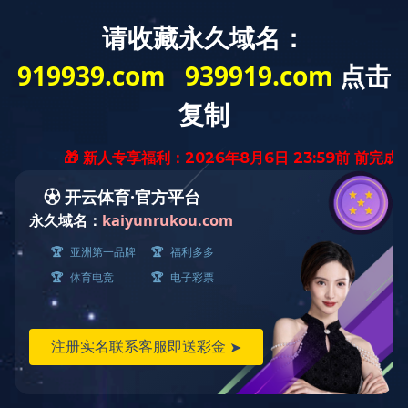
网站首页
关于我们
产品中心
新闻动态
服
中文
|
英文
销售：180 5523 2533
吉新热线：0552-4127760
同花顺·同花顺（中国）官方
网
Bengbu Jixin Communication Machinery Co.,
Ltd.