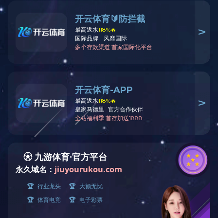
返
回
顶
部
TFC-600大直径光纤切割机