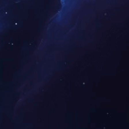
开发区，专注光通信精密设备研发制造近二十年。公司核心产品覆盖光纤对准器、光
纤夹具等
,
累计获得
2
0
余项实用新型专利及多项发明专利，特种光纤订制设备技术填补
实现关键部件良品率超
99.5%
，满足古河电气对供应商的“零缺陷”要求。
企业技术适配性与交付稳定性要求极为严苛。蚌埠吉新通过重
重优势赢得信任：
快速开发专用切割解决方案，缩短客户产线调试周期；
系，提供从设计支持到售后维护的全周期保障；
生产设备升级。
2024
年，民建蚌埠科创专委会调研时高度肯定其“创新引领高质量发