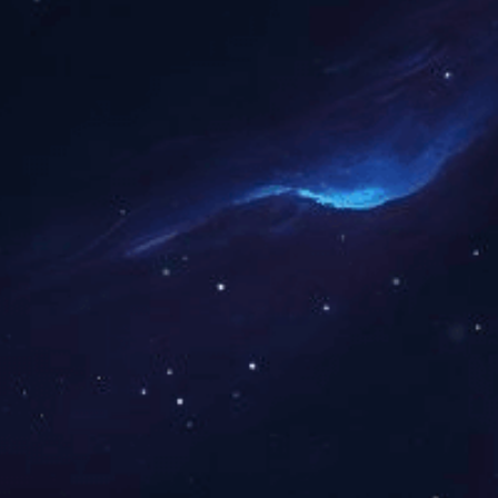
一、深耕光通信领域，以核心技术奠定国际竞争力
蚌埠吉新成立于
2005
年
8
月，扎根安徽蚌埠高新技术
热剥器、高精度同花顺·同花顺（中国）官方网及定制化光
内空白
.
依托数控加工中心、精密磨床等数十台高端设备，
二、合作共赢：从蚌埠到千叶的全球化进阶之路
古河电气以生产高可靠性光通信器件著称，对供应链
1. 定制化响应能力：针对古河电气光纤熔接切割需求，
2.
全链条服务理念：践行
“以顾客为关注焦点”的服务体
三、创新基因驱动，锚定全球光通信制造高地
公司持续投入研发创新，组建专业团队深耕光器件