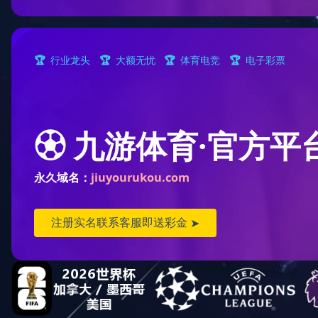
同花顺·同花顺（中国）官
方网
大直径光纤切割机
光纤热剥钳（机）
光纤对准器
光通讯设备配件
精密加工
产品分类
2025-7-1
来源:未知