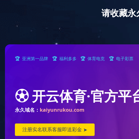
网站首页
关于我们
产品中心
中文
|
英文
销售：180 5523 2533
吉新热线：0552-4127760
同花顺·同花顺（中国
网
Bengbu Jixin Communication Machinery Co.,
Ltd